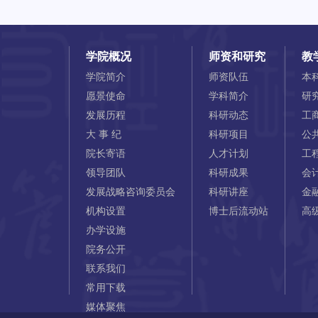
学院概况
师资和研究
教
学院简介
师资队伍
本
愿景使命
学科简介
研
发展历程
科研动态
工
大 事 纪
科研项目
公
院长寄语
人才计划
工
领导团队
科研成果
会
发展战略咨询委员会
科研讲座
金
机构设置
博士后流动站
高
办学设施
院务公开
联系我们
常用下载
媒体聚焦