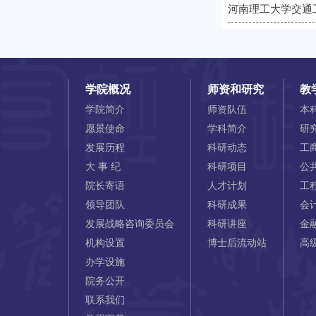
河南理工大学交通
学院概况
师资和研究
教
学院简介
师资队伍
本
愿景使命
学科简介
研
发展历程
科研动态
工
大 事 纪
科研项目
公
院长寄语
人才计划
工
领导团队
科研成果
会
发展战略咨询委员会
科研讲座
金
机构设置
博士后流动站
高
办学设施
院务公开
联系我们