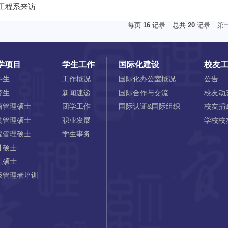
工程系来访
每页
16
记录
总共
20
记录
第
学项目
学生工作
国际化建设
校友
科生
工作概况
国际化办公室概况
公告
究生
新闻速递
国际合作与交流
校友动
商管理硕士
团学工作
国际认证&国际组织
校友捐
共管理硕士
职业发展
学校校
程管理硕士
学生事务
计硕士
融硕士
级管理者培训