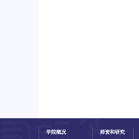
学院概况
师资和研究