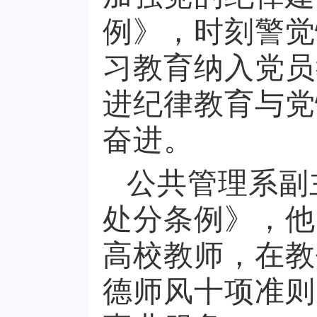
例》，时刻警觉
习教育纳入党员
进纪律教育与党
奋进。
公共管理系副
处分条例》，他
高校教师，在教
德师风十项准则