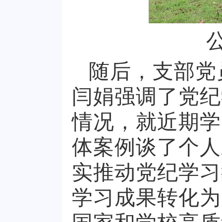
随后，支部党
闫娟强调了
党纪
情况，就近期学
体案例谈了个人
实推动党纪学习
学习成果转化为