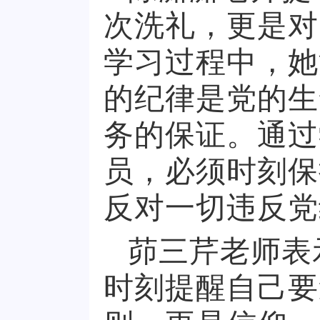
次洗礼，更是对
学习过程中，她
的纪律是党的生
务的保证。通过
员，必须时刻保
反对一切违反党
茆三芹老师表
时刻提醒自己要