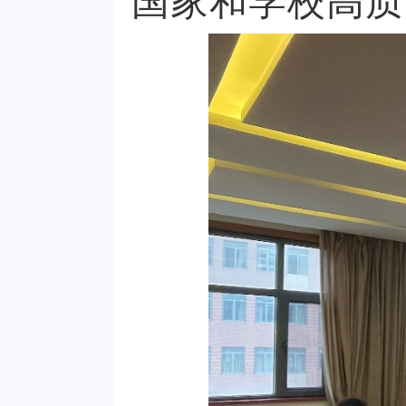
国家和学校高质