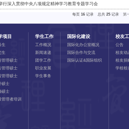
举行深入贯彻中央八项规定精神学习教育专题学习会
每页
16
记录
总共
25
记录
第
学项目
学生工作
国际化建设
校友
科生
工作概况
国际化办公室概况
公告
究生
新闻速递
国际合作与交流
校友动
商管理硕士
团学工作
国际认证&国际组织
校友捐
共管理硕士
职业发展
学校校
程管理硕士
学生事务
计硕士
融硕士
级管理者培训