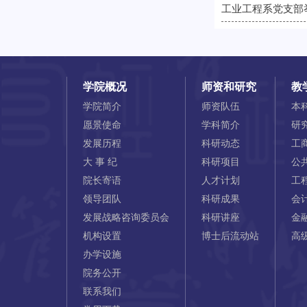
工业工程系党支部
学院概况
师资和研究
教
学院简介
师资队伍
本
愿景使命
学科简介
研
发展历程
科研动态
工
大 事 纪
科研项目
公
院长寄语
人才计划
工
领导团队
科研成果
会
发展战略咨询委员会
科研讲座
金
机构设置
博士后流动站
高
办学设施
院务公开
联系我们