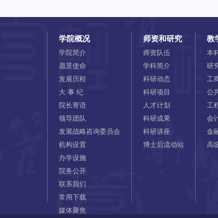
学院概况
师资和研究
教
学院简介
师资队伍
本
愿景使命
学科简介
研
发展历程
科研动态
工
大 事 纪
科研项目
公
院长寄语
人才计划
工
领导团队
科研成果
会
发展战略咨询委员会
科研讲座
金
机构设置
博士后流动站
高
办学设施
院务公开
联系我们
常用下载
媒体聚焦