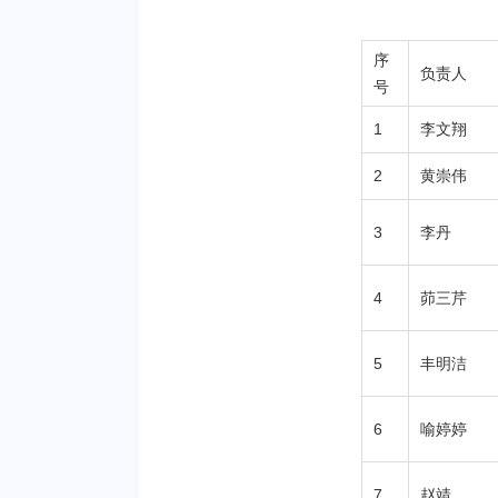
序
负责人
号
1
李文翔
2
黄崇伟
3
李丹
4
茆三芹
5
丰明洁
6
喻婷婷
7
赵靖