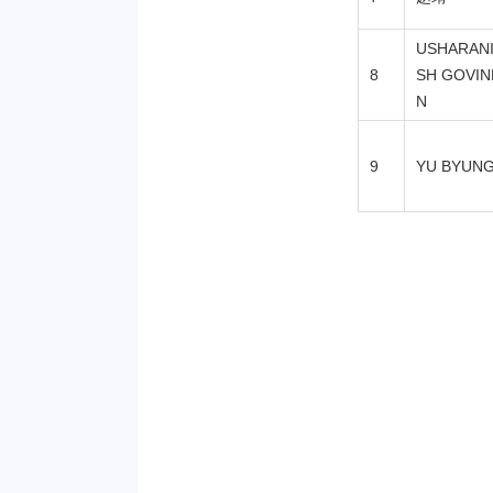
USHARANI
8
SH GOVIN
N
9
YU BYUN