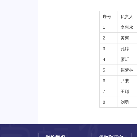
序号
负责人
1
李惠永
2
黄河
3
孔婷
4
廖昕
5
崔梦林
6
尹裴
7
王聪
8
刘勇