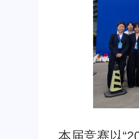
本届竞赛以
“
2