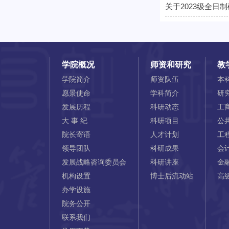
关于2023级全
学院概况
师资和研究
教
学院简介
师资队伍
本
愿景使命
学科简介
研
发展历程
科研动态
工
大 事 纪
科研项目
公
院长寄语
人才计划
工
领导团队
科研成果
会
发展战略咨询委员会
科研讲座
金
机构设置
博士后流动站
高
办学设施
院务公开
联系我们