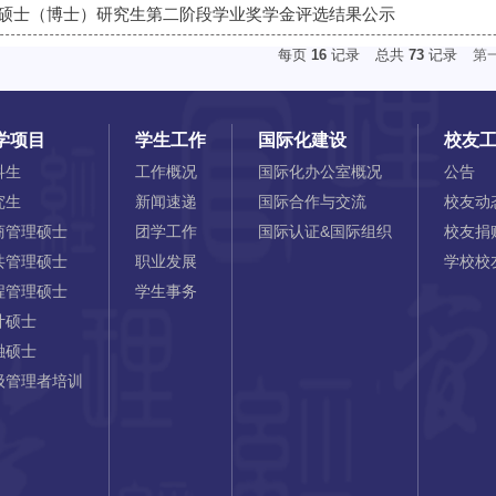
日制硕士（博士）研究生第二阶段学业奖学金评选结果公示
每页
16
记录
总共
73
记录
第
学项目
学生工作
国际化建设
校友
科生
工作概况
国际化办公室概况
公告
究生
新闻速递
国际合作与交流
校友动
商管理硕士
团学工作
国际认证&国际组织
校友捐
共管理硕士
职业发展
学校校
程管理硕士
学生事务
计硕士
融硕士
级管理者培训