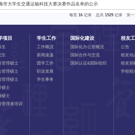
海市大学生交通运输科技大赛决赛作品名单的公示
每页
16
记录
总共
1529
记录
第一
学项目
学生工作
国际化建设
校友
科生
工作概况
国际化办公室概况
公告
究生
新闻速递
国际合作与交流
校友动
商管理硕士
团学工作
国际认证&国际组织
校友捐
共管理硕士
职业发展
学校校
程管理硕士
学生事务
计硕士
融硕士
级管理者培训