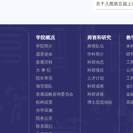
关于入围第五届上
学院概况
师资和研究
教
学院简介
师资队伍
本
愿景使命
学科简介
研
发展历程
科研动态
工
大 事 纪
科研项目
公
院长寄语
人才计划
工
领导团队
科研成果
会
发展战略咨询委员会
科研讲座
金
机构设置
博士后流动站
高
办学设施
院务公开
联系我们